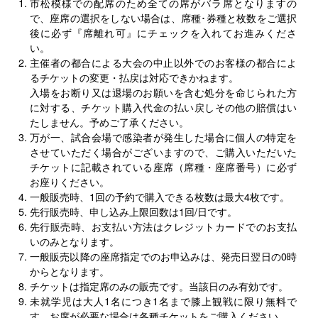
市松模様での配席のため全ての席がバラ席となりますの
で、座席の選択をしない場合は、席種･券種と枚数をご選択
後に必ず『席離れ可』にチェックを入れてお進みくださ
い。
主催者の都合による大会の中止以外でのお客様の都合によ
るチケットの変更・払戻は対応できかねます。
入場をお断り又は退場のお願いを含む処分を命じられた方
に対する、チケット購入代金の払い戻しその他の賠償はい
たしません。予めご了承ください。
万が一、試合会場で感染者が発生した場合に個人の特定を
させていただく場合がございますので、ご購入いただいた
チケットに記載されている座席（席種・座席番号）に必ず
お座りください。
一般販売時、1回の予約で購入できる枚数は最大4枚です。
先行販売時、申し込み上限回数は1回/日です。
先行販売時、お支払い方法はクレジットカードでのお支払
いのみとなります。
一般販売以降の座席指定でのお申込みは、発売日翌日の0時
からとなります。
チケットは指定席のみの販売です。当該日のみ有効です。
未就学児は大人1名につき1名まで膝上観戦に限り無料で
す。お席が必要な場合は各種チケットをご購入ください。