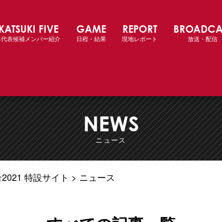
KATSUKI FIVE
GAME
REPORT
BROADCA
 バスケットボール女子日本代表 国際強化試合
本代表候補メンバー紹介
日程・結果
現地レポート
放送・配信
NEWS
ニュース
021 特設サイト
ニュース