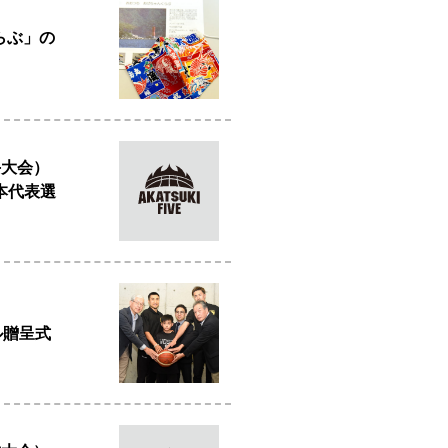
らぶ」の
手大会）
日本代表選
ル贈呈式