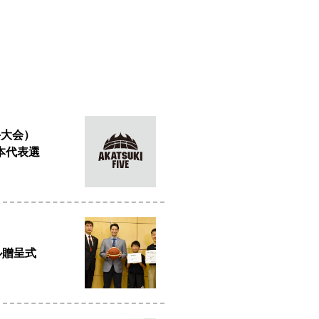
手大会）
日本代表選
ル贈呈式