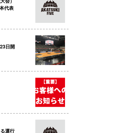
城大会）
日本代表
23日開
ける運行